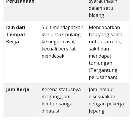
Perusahaan
syarat masih
dalam satu
bidang
Izin dari
Sulit mendapatkan
Mendapatkan
Tempat
izin untuk pulang
hak yang sama
Kerja
ke negara asal,
untuk izin cuti,
kecuali bersifat
sakit dan
mendesak
mendapat
tunjungan
(Tergantung
perusahaan)
Jam Kerja
Kerena statusnya
Jam lembur
magang, jam
disesuaikan
lembur sangat
dengan pekerja
dibatasi
Jepang