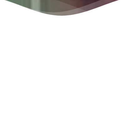
Human Mandiri Indonesia
telah
memberikan pendidikan bahasa Jepang
yang berfokus pada bidang Tokutei Ginou
sejak tahun 2024. Selain pembelajaran
bahasa Jepang di kelas, kami juga
memberikan pendidikan etika serta budaya
di asrama. Melalui pendidikan, kami
bertujuan untuk menggali “semangat” dan
“potensi” para siswa serta mendukung
pemahaman dan perkembangan mereka
secara lebih mendalam. Selain itu, dengan
nama Gunamandiri Paripurna, kami juga
telah resmi memperoleh izin P3MI dari